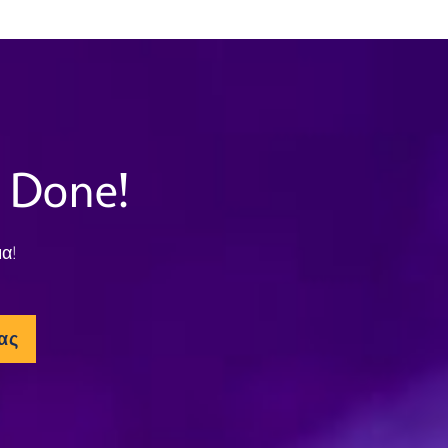
Done!
α!
ας