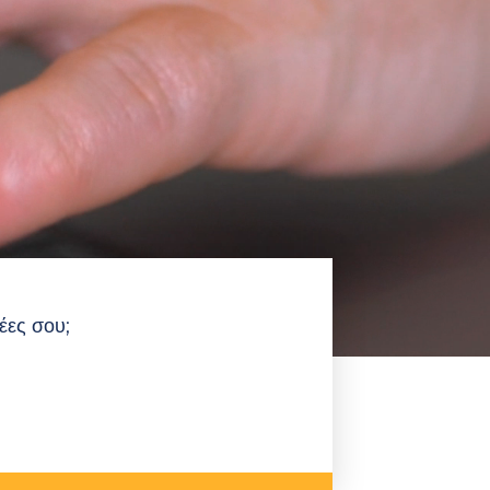
έες σου;