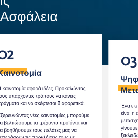
ις
 Ασφάλεια
02
03
Καινοτομία
Ψηφ
 καινοτομία αφορά ιδέες. Προκαλώντας
Μετ
ους υπάρχοντες τρόπους να κάνεις
ράγματα και να σκέφτεσαι διαφορετικά.
Ένα εκπ
είναι η
ξερευνώντας νέες καινοτομίες μπορούμε
μετασχη
α βελτιώσουμε τα τρέχοντα προϊόντα και
γίνουμε
α βοηθήσουμε τους πελάτες μας να
ξεκλειδ
επεράσουν τις προκλήσεις τους με