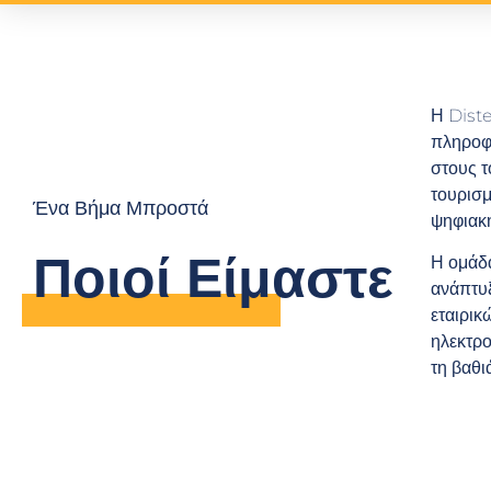
Η Dist
πληροφο
στους τ
τουρισμ
Ένα Βήμα Μπροστά
ψηφιακή
Ποιοί Είμαστε
Η ομάδα
ανάπτυ
εταιρικ
ηλεκτρο
τη βαθι