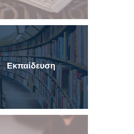
Εκπαίδευση
ClassWare
DeShop