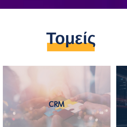
Τομείς
DeCerum
CRM