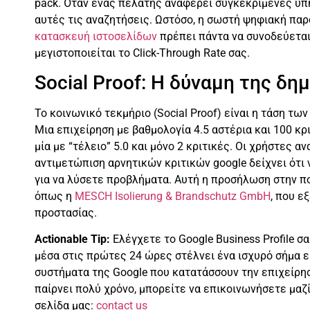
pack. Όταν ένας πελάτης αναφέρει συγκεκριμένες υπη
αυτές τις αναζητήσεις. Ωστόσο, η σωστή ψηφιακή παρ
κατασκευή ιστοσελίδων
πρέπει πάντα να συνοδεύεται 
μεγιστοποιείται το Click-Through Rate σας.
Social Proof: Η δύναμη της δη
Το κοινωνικό τεκμήριο (Social Proof) είναι η τάση τ
Μια επιχείρηση με βαθμολογία 4.5 αστέρια και 100 κ
μία με “τέλειο” 5.0 και μόνο 2 κριτικές. Οι χρήστες α
αντιμετώπιση αρνητικών κριτικών google δείχνει ότι 
για να λύσετε προβλήματα. Αυτή η προσήλωση στην π
όπως η
MESCH Isolierung & Brandschutz GmbH
, που ε
προστασίας.
Actionable Tip:
Ελέγχετε το Google Business Profile σ
μέσα στις πρώτες 24 ώρες στέλνει ένα ισχυρό σήμα ε
συστήματα της Google που κατατάσσουν την επιχείρησή
παίρνει πολύ χρόνο, μπορείτε να επικοινωνήσετε μαζί
σελίδα μας:
contact us