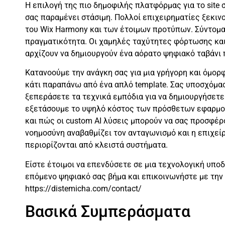
Η επιλογή της πιο δημοφιλής πλατφόρμας για το site σα
σας παραμένει στάσιμη. Πολλοί επιχειρηματίες ξεκιν
του Wix Harmony και των έτοιμων προτύπων. Σύντομα
πραγματικότητα. Οι χαμηλές ταχύτητες φόρτωσης και 
αρχίζουν να δημιουργούν ένα αόρατο ψηφιακό ταβάνι 
Κατανοούμε την ανάγκη σας για μια γρήγορη και όμορφ
κάτι παραπάνω από ένα απλό template. Σας υποσχόμα
ξεπεράσετε τα τεχνικά εμπόδια για να δημιουργήσετε
εξετάσουμε το υψηλό κόστος των πρόσθετων εφαρμο
και πώς οι custom AI λύσεις μπορούν να σας προσφέρ
νοημοσύνη αναβαθμίζει τον ανταγωνισμό και η επιχείρ
περιορίζονται από κλειστά συστήματα.
Είστε έτοιμοι να επενδύσετε σε μια τεχνολογική υποδ
επόμενο ψηφιακό σας βήμα και επικοινωνήστε με την 
https://distemicha.com/contact/
Βασικά Συμπεράσματα