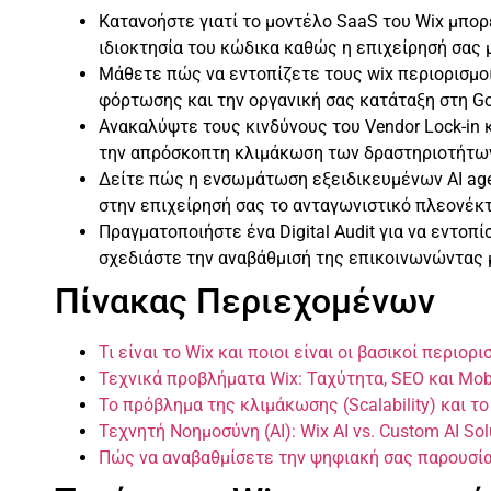
Κατανοήστε γιατί το μοντέλο SaaS του Wix μπορε
ιδιοκτησία του κώδικα καθώς η επιχείρησή σας 
Μάθετε πώς να εντοπίζετε τους wix περιορισμο
φόρτωσης και την οργανική σας κατάταξη στη Go
Ανακαλύψτε τους κινδύνους του Vendor Lock-in 
την απρόσκοπτη κλιμάκωση των δραστηριοτήτων
Δείτε πώς η ενσωμάτωση εξειδικευμένων AI agen
στην επιχείρησή σας το ανταγωνιστικό πλεονέκτ
Πραγματοποιήστε ένα Digital Audit για να εντοπί
σχεδιάστε την αναβάθμισή της επικοινωνώντας μα
Πίνακας Περιεχομένων
Τι είναι το Wix και ποιοι είναι οι βασικοί περιορ
Τεχνικά προβλήματα Wix: Ταχύτητα, SEO και Mob
Το πρόβλημα της κλιμάκωσης (Scalability) και το
Τεχνητή Νοημοσύνη (AI): Wix AI vs. Custom AI Sol
Πώς να αναβαθμίσετε την ψηφιακή σας παρουσία