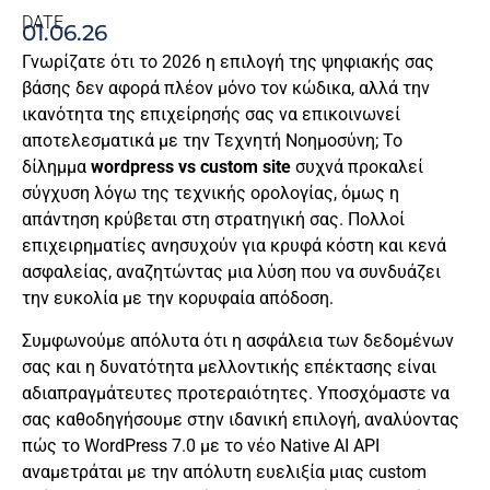
DATE
01.06.26
Γνωρίζατε ότι το 2026 η επιλογή της ψηφιακής σας
βάσης δεν αφορά πλέον μόνο τον κώδικα, αλλά την
ικανότητα της επιχείρησής σας να επικοινωνεί
αποτελεσματικά με την Τεχνητή Νοημοσύνη; Το
δίλημμα
wordpress vs custom site
συχνά προκαλεί
σύγχυση λόγω της τεχνικής ορολογίας, όμως η
απάντηση κρύβεται στη στρατηγική σας. Πολλοί
επιχειρηματίες ανησυχούν για κρυφά κόστη και κενά
ασφαλείας, αναζητώντας μια λύση που να συνδυάζει
την ευκολία με την κορυφαία απόδοση.
Συμφωνούμε απόλυτα ότι η ασφάλεια των δεδομένων
σας και η δυνατότητα μελλοντικής επέκτασης είναι
αδιαπραγμάτευτες προτεραιότητες. Υποσχόμαστε να
σας καθοδηγήσουμε στην ιδανική επιλογή, αναλύοντας
πώς το WordPress 7.0 με το νέο Native AI API
αναμετράται με την απόλυτη ευελιξία μιας custom